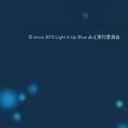
© since 2015 Light It Up Blue みえ実行委員会