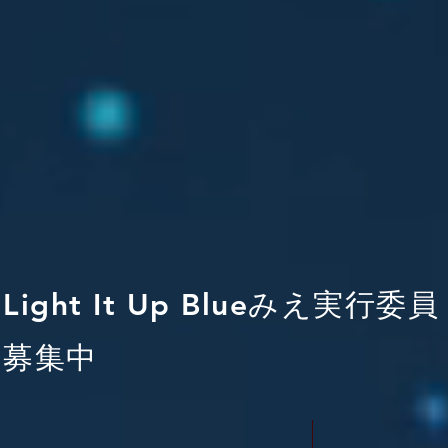
Light It Up Blueみえ実行
募集中