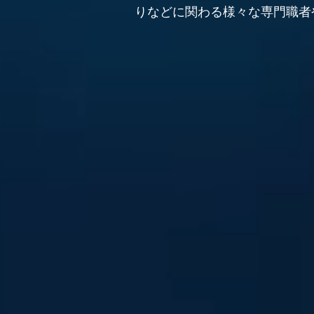
りなどに関わる様々な専門職者